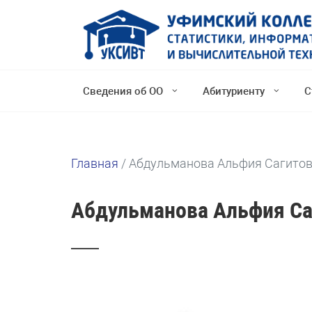
Сведения об ОО
Абитуриенту
С
Главная
/
Абдульманова Альфия Сагито
Абдульманова Альфия Са