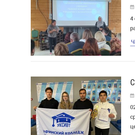
4
р
Ч
С
0
с
ц