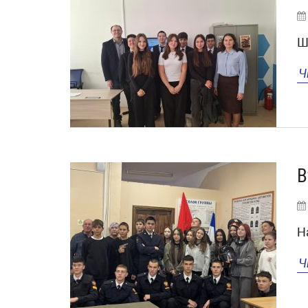
Ш
Ч
В
Н
Ч