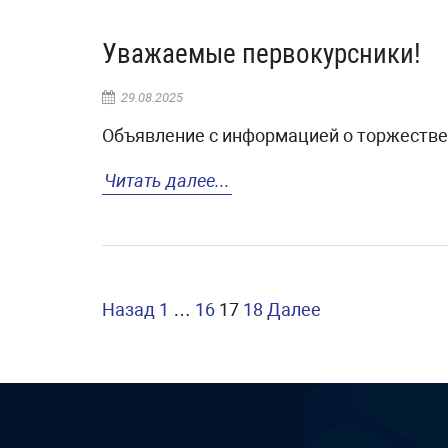
Уважаемые первокурсники!
29.08.2025
Объявление с информацией о торжестве
Читать далее...
Пагинация
Назад
1
…
16
17
18
Далее
записей