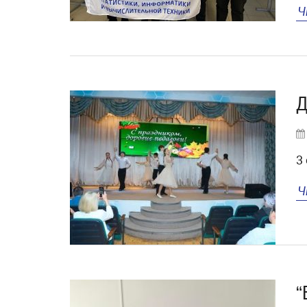
Ч
Д
3
Ч
“