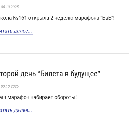
06.10.2025
кола №161 открыла 2 неделю марафона “БвБ”!
итать далее...
торой день “Билета в будущее”
03.10.2025
аш марафон набирает обороты!
итать далее...