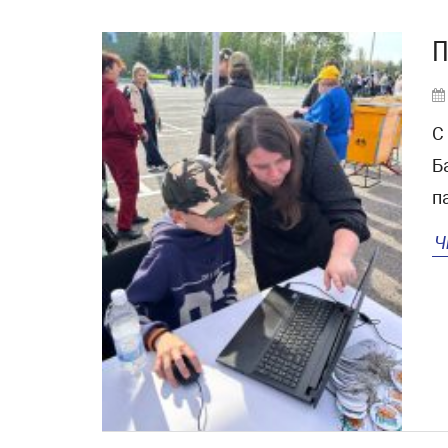
П
С
Б
п
Ч