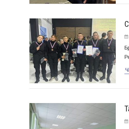
С
Б
Р
Ч
Т