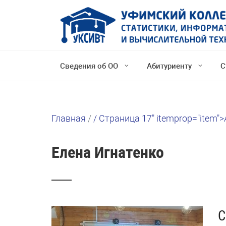
Сведения об ОО
Абитуриенту
С
Главная
/
/
Страница 17" itemprop="item">
Елена Игнатенко
С