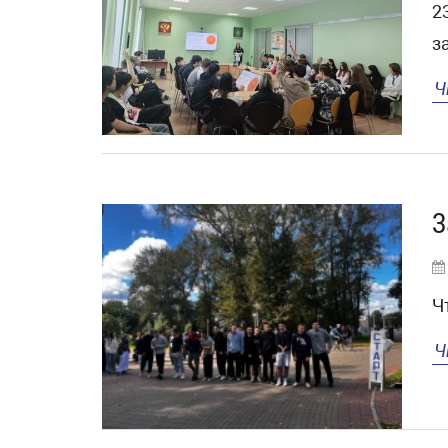
2
з
Ч
З
Ч
Ч